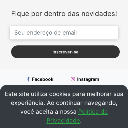
Fique por dentro das novidades!
Inscrever-se
Facebook
Instagram
Este site utiliza cookies para melhorar sua
Whatsapp
experiência. Ao continuar navegando,
você aceita a nossa
Política de
© 2026 Direitos Reservados.
BY SOUNDSTREAM.COM.BR - V2.6.7
Privacidade
.
Política de Privacidade
-
Programação
-
Contato