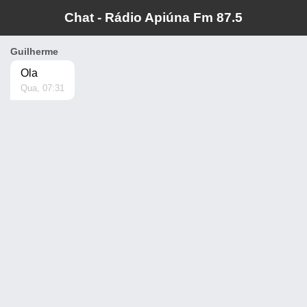
Chat - Rádio Apiúna Fm 87.5
Guilherme
Ola
Qua, 07:31