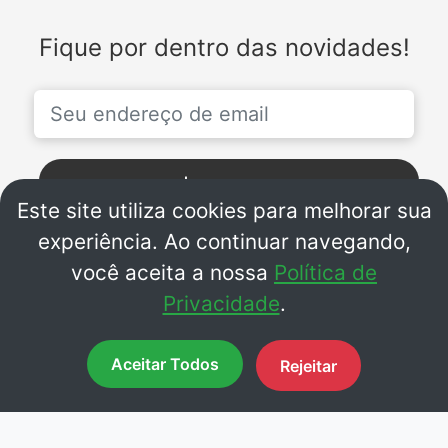
Fique por dentro das novidades!
Inscrever-se
Este site utiliza cookies para melhorar sua
experiência. Ao continuar navegando,
você aceita a nossa
Política de
Facebook
Instagram
Privacidade
.
Whatsapp
Aceitar Todos
Rejeitar
© 2026 Direitos Reservados.
BY SOUNDSTREAM.COM.BR - V2.6.7
Política de Privacidade
-
Programação
-
Contato